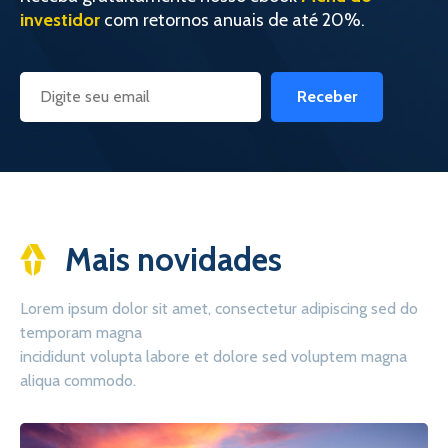
investidor
com retornos anuais de até 20%.
Receber
Mais novidades
Lorem ipsum dolor sit amet, consectetur adipiscing sed do
temporam magna
incididunt volupta labore et dolore sed voluptem magna
aliqua commodo.