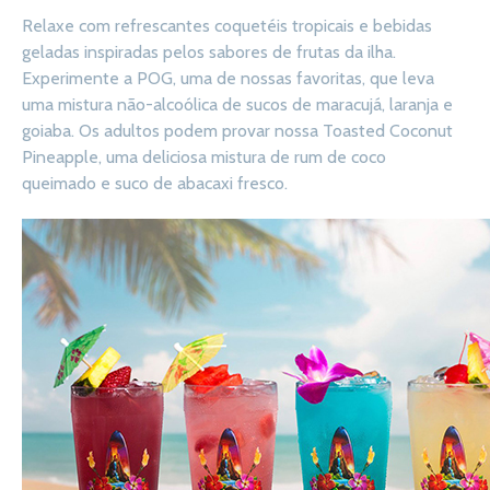
Relaxe com refrescantes coquetéis tropicais e bebidas
geladas inspiradas pelos sabores de frutas da ilha.
Experimente a POG, uma de nossas favoritas, que leva
uma mistura não-alcoólica de sucos de maracujá, laranja e
goiaba. Os adultos podem provar nossa Toasted Coconut
Pineapple, uma deliciosa mistura de rum de coco
queimado e suco de abacaxi fresco.