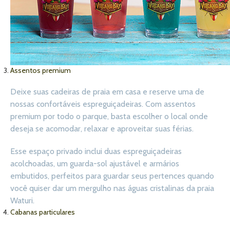
Assentos premium
Deixe suas cadeiras de praia em casa e reserve uma de
nossas confortáveis espreguiçadeiras. Com assentos
premium por todo o parque, basta escolher o local onde
deseja se acomodar, relaxar e aproveitar suas férias.
Esse espaço privado inclui duas espreguiçadeiras
acolchoadas, um guarda-sol ajustável e armários
embutidos, perfeitos para guardar seus pertences quando
você quiser dar um mergulho nas águas cristalinas da praia
Waturi.
Cabanas particulares