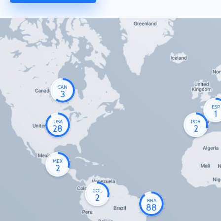
CAN
3
ESP
1
USA
POR
28
2
MEX
2
COL
2
BRA
88