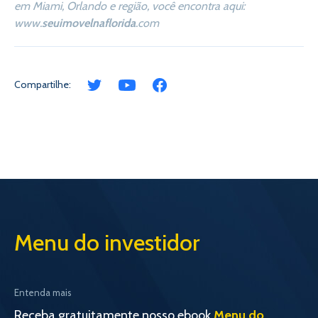
em Miami, Orlando e região, você encontra aqui:
www.
seuimovelnaflorida
.com
Compartilhe:
Menu do investidor
Entenda mais
Receba gratuitamente nosso ebook
Menu do