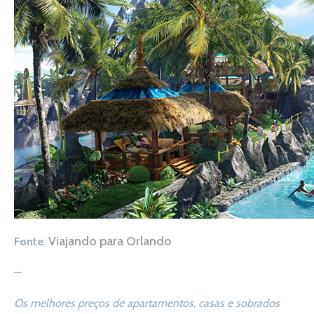
Viajando para Orlando
Fonte
:
—
Os melhores preços de apartamentos, casas e sobrados