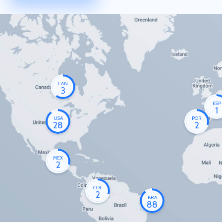
CAN
3
ESP
1
USA
POR
28
2
MEX
2
COL
2
BRA
88