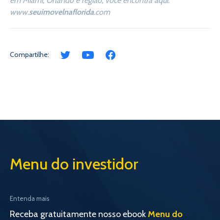
em Miami, Orlando e região, você encontra aqui:
www.
seuimovelnaflorida
.com
Compartilhe:
Menu do investidor
Entenda mais
Receba gratuitamente nosso ebook
Menu do