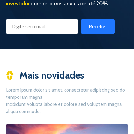
investidor
com retornos anuais de até 20%.
Receber
Mais novidades
Lorem ipsum dolor sit amet, consectetur adipiscing sed do
temporam magna
incididunt volupta labore et dolore sed voluptem magna
aliqua commodo.