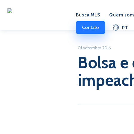
Busca MLS
Quem som
Contato
PT
01 setembro 2016
Bolsa e
impeac