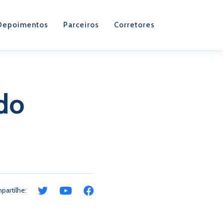
Depoimentos
Parceiros
Corretores
 do
partilhe: