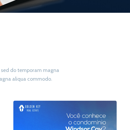
ing sed do temporam magna
 magna aliqua commodo.