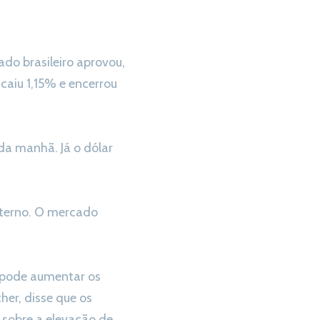
do brasileiro aprovou,
caiu 1,15% e encerrou
 da manhã. Já o dólar
xterno. O mercado
e pode aumentar os
her, disse que os
 sobre a elevação de