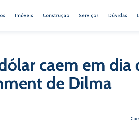
os
Imóveis
Construção
Serviços
Dúvidas
 dólar caem em dia
hment de Dilma
Com