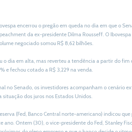
 Bovespa encerrou o pregão em queda no dia em que o Sena
mpeachment da ex-presidente Dilma Rousseff. O Ibovespa 
volume negociado somou R$ 8,62 bilhões.
iou o dia em alta, mas reverteu a tendência a partir do fim
3% e fechou cotado a R$ 3,229 na venda.
nal no Senado, os investidores acompanham o cenário e
 situação dos juros nos Estados Unidos.
Reserva (Fed, Banco Central norte-americano) indicou qu
te ano. Ontem (30), o vice-presidente do Fed, Stanley Fisc
próximos do pleno emprego e que o banco decide o ritmo