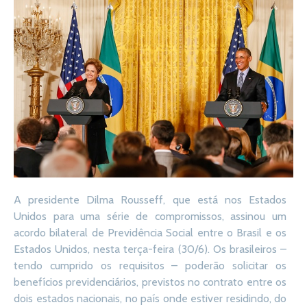
A presidente Dilma Rousseff, que está nos Estados
Unidos para uma série de compromissos, assinou um
acordo bilateral de Previdência Social entre o Brasil e os
Estados Unidos, nesta terça-feira (30/6). Os brasileiros –
tendo cumprido os requisitos – poderão solicitar os
benefícios previdenciários, previstos no contrato entre os
dois estados nacionais, no país onde estiver residindo, do