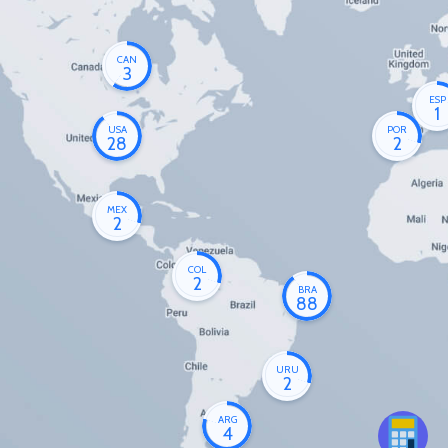
CAN
3
ESP
1
USA
POR
28
2
MEX
2
COL
2
BRA
88
URU
2
ARG
4