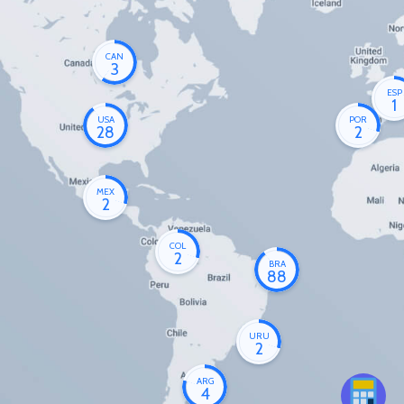
CAN
3
ESP
1
USA
POR
28
2
MEX
2
COL
2
BRA
88
URU
2
ARG
4