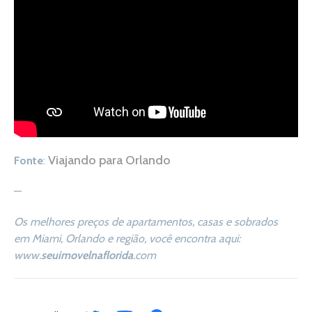
Viajando para Orlando
Fonte
:
—
Os melhores preços de apartamentos, casas e sobrados
em Miami, Orlando e região, você encontra aqui:
www.
seuimovelnaflorida
.com