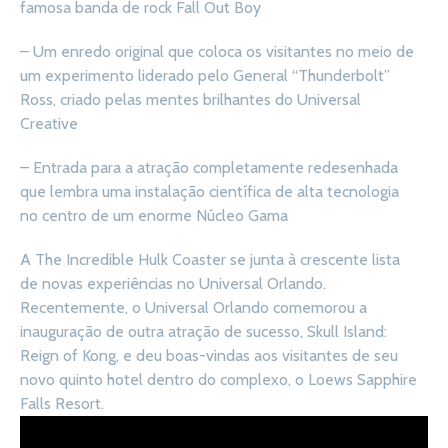
famosa banda de rock Fall Out Boy
– Um enredo original que coloca os visitantes no meio de
um experimento liderado pelo General “Thunderbolt”
Ross, criado pelas mentes brilhantes do Universal
Creative
– Entrada para a atração completamente redesenhada
que lembra uma instalação científica de alta tecnologia
no centro de um enorme Núcleo Gama
A The Incredible Hulk Coaster se junta à crescente lista
de novas experiências no Universal Orlando.
Recentemente, o Universal Orlando comemorou a
inauguração de outra atração de sucesso, Skull Island:
Reign of Kong, e deu boas-vindas aos visitantes de seu
novo quinto hotel dentro do complexo, o Loews Sapphire
Falls Resort.