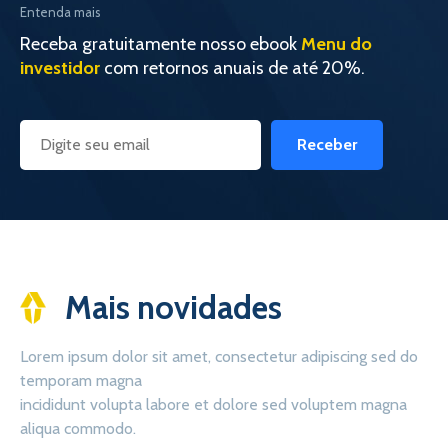
Entenda mais
Receba gratuitamente nosso ebook
Menu do
investidor
com retornos anuais de até 20%.
Receber
Mais novidades
Lorem ipsum dolor sit amet, consectetur adipiscing sed do
temporam magna
incididunt volupta labore et dolore sed voluptem magna
aliqua commodo.