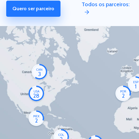
Todos os parceiros:
Quero ser parceiro
CAN
3
ESP
1
USA
POR
28
2
MEX
2
COL