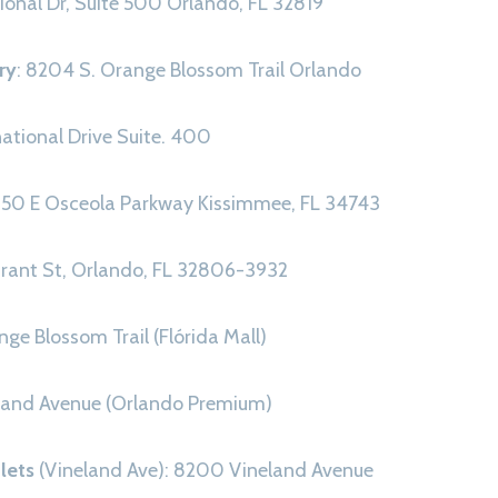
tional Dr, Suite 500 Orlando, FL 32819
ry
: 8204 S. Orange Blossom Trail Orlando
national Drive Suite. 400
2850 E Osceola Parkway Kissimmee, FL 34743
Grant St, Orlando, FL 32806-3932
ge Blossom Trail (Flórida Mall)
land Avenue (Orlando Premium)
lets
(Vineland Ave): 8200 Vineland Avenue