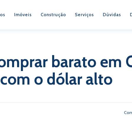
os
Imóveis
Construção
Serviços
Dúvidas
omprar barato em 
om o dólar alto
Com