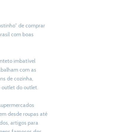
ostinho” de comprar
Brasil com boas
inteto imbatível
rabalham com as
ns de cozinha,
utlet do outlet.
 supermercados
dem desde roupas até
dos, artigos para
nagens famosos dos