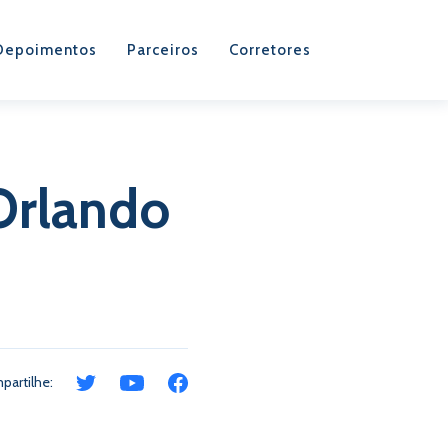
Depoimentos
Parceiros
Corretores
Orlando
partilhe: