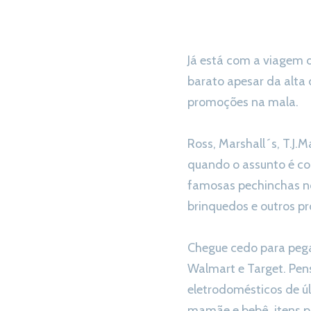
Já está com a viagem 
barato apesar da alta 
promoções na mala.
Ross, Marshall´s, T.J.
quando o assunto é co
famosas pechinchas no
brinquedos e outros p
Chegue cedo para peg
Walmart e Target. Pen
eletrodomésticos de ú
mamãe e bebê, itens p