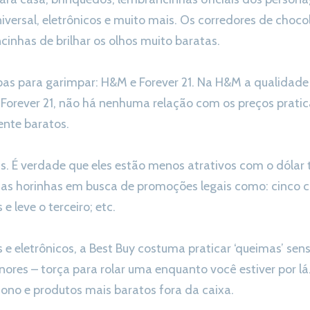
versal, eletrônicos e muito mais. Os corredores de choco
inhas de brilhar os olhos muito baratas.
upas para garimpar: H&M e Forever 21. Na H&M a qualidad
Forever 21, não há nenhuma relação com os preços praticad
ente baratos.
s. É verdade que eles estão menos atrativos com o dólar tã
as horinhas em busca de promoções legais como: cinco c
e leve o terceiro; etc.
 eletrônicos, a Best Buy costuma praticar ‘queimas’ sens
ores – torça para rolar uma enquanto você estiver por 
no e produtos mais baratos fora da caixa.