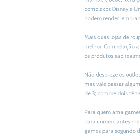
complexos Disney e Uni
podem render lembranc
Mais duas lojas de ro
melhor. Com relação a 
os produtos são realm
Não despreze os outlet
mas vale passar algum
de 3; compre dois tênis 
Para quem ama games e
para comerciantes men
games para segundo do