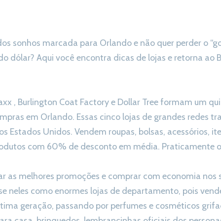
dos sonhos marcada para Orlando e não quer perder o “g
do dólar? Aqui você encontra dicas de lojas e retorna ao 
Maxx , Burlington Coat Factory e Dollar Tree formam um qu
mpras em Orlando. Essas cinco lojas de grandes redes t
s Estados Unidos. Vendem roupas, bolsas, acessórios, ite
rodutos com 60% de desconto em média. Praticamente o o
ar as melhores promoções e comprar com economia nos
se neles como enormes lojas de departamento, pois ven
ltima geração, passando por perfumes e cosméticos grifa
ara casa, brinquedos, lembrancinhas oficiais dos perso