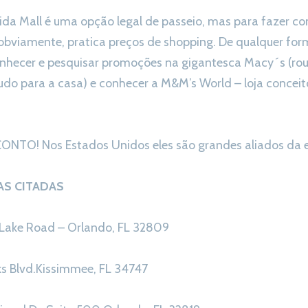
ida Mall é uma opção legal de passeio, mas para fazer co
 obviamente, pratica preços de shopping. De qualquer form
nhecer e pesquisar promoções na gigantesca Macy´s (rou
tudo para a casa) e conhecer a M&M’s World – loja concei
TO! Nos Estados Unidos eles são grandes aliados da 
AS CITADAS
 Lake Road – Orlando, FL 32809
ks Blvd.Kissimmee, FL 34747