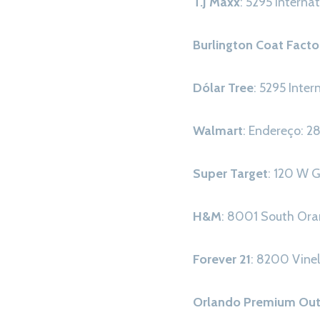
T.J Maxx
: 5295 Interna
Burlington Coat Facto
Dólar Tree
: 5295 Inter
Walmart
: Endereço: 
Super Target
: 120 W 
H&M
: 8001 South Oran
Forever 21
: 8200 Vine
Orlando Premium Out