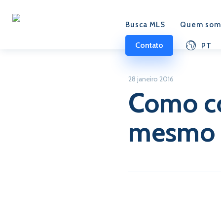
Busca MLS
Quem som
Contato
PT
28 janeiro 2016
Como c
mesmo c