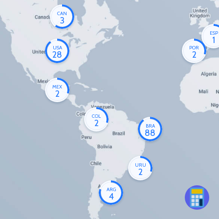
CAN
3
ESP
1
USA
POR
28
2
MEX
2
COL
2
BRA
88
URU
2
ARG
4