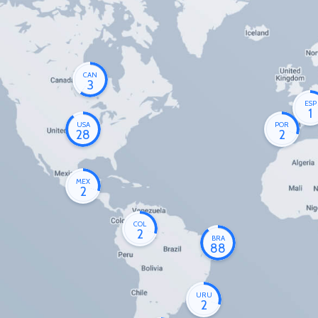
CAN
3
ESP
1
USA
POR
28
2
MEX
2
COL
2
BRA
88
URU
2