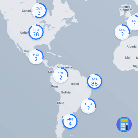
CAN
3
ESP
1
USA
POR
28
2
MEX
2
COL
2
BRA
88
URU
2
ARG
4