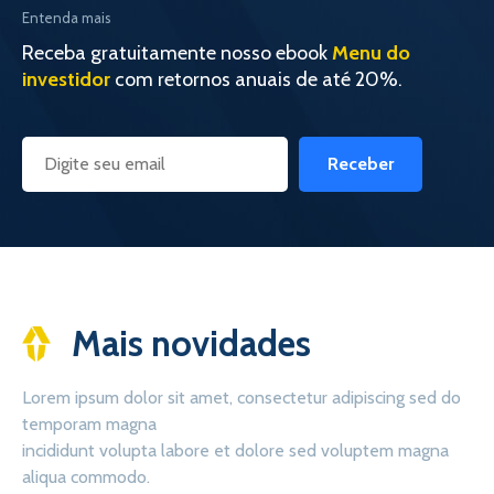
Entenda mais
Receba gratuitamente nosso ebook
Menu do
investidor
com retornos anuais de até 20%.
Receber
Mais novidades
Lorem ipsum dolor sit amet, consectetur adipiscing sed do
temporam magna
incididunt volupta labore et dolore sed voluptem magna
aliqua commodo.