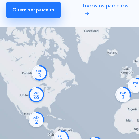
Todos os parceiros:
Quero ser parceiro
CAN
3
ESP
1
USA
POR
28
2
MEX
2
COL