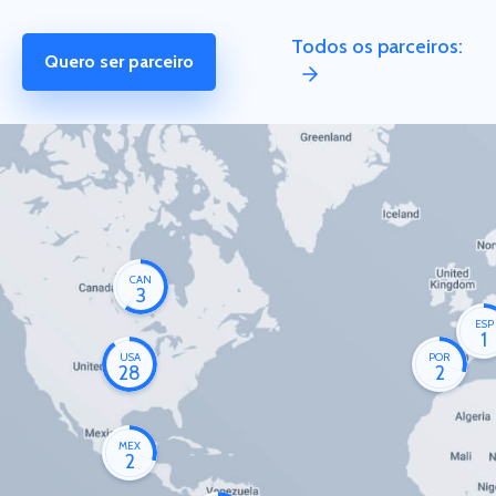
Todos os parceiros:
Quero ser parceiro
CAN
3
ESP
1
USA
POR
28
2
MEX
2