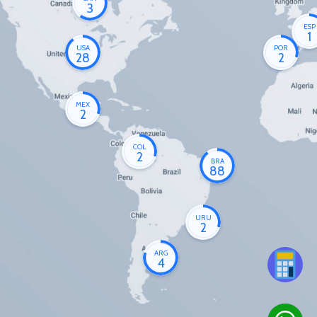
3
ESP
1
USA
POR
28
2
MEX
2
COL
2
BRA
88
URU
2
ARG
4