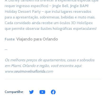
A Disney também irá oferecer a experiência especial (que
requer ingresso específico) – Jingle Bell, Jingle BAM!
Holiday Dessert Party – que inclui lugares reservados
para a apresentação, sobremesas, bebidas e muto mais.
Cada convidado ainda recebe um óculos 3D HoloSpex
que permite observar ilusões holográficas espetaculares!
Viajando para Orlando
Fonte
:
—
Os melhores preços de apartamentos, casas e sobrados
em Miami, Orlando e região, você encontra aqui:
www.
seuimovelnaflorida
.com
Compartilhe: