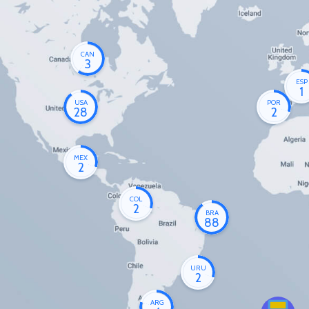
CAN
3
ESP
1
USA
POR
28
2
MEX
2
COL
2
BRA
88
URU
2
ARG