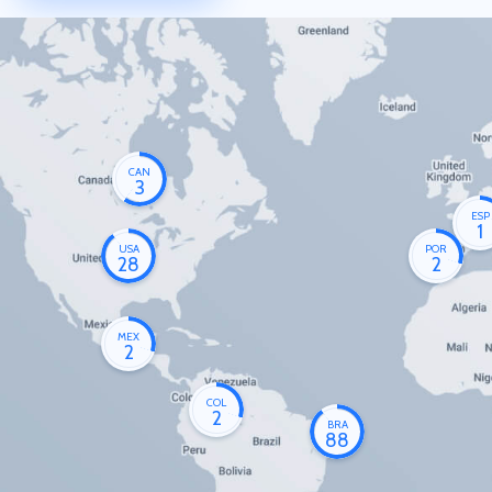
CAN
3
ESP
1
USA
POR
28
2
MEX
2
COL
2
BRA
88