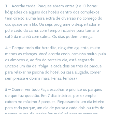
3
– Acordar tarde: Parques abrem entre 9 e 10 horas;
hóspedes de alguns dos hotéis dentro dos complexos
têm direito a uma hora extra de diversão no começo do
dia, quase sem fila. Ou seja: programe o despertador e
pule cedo da cama, com tempo inclusive para tomar o
café da manhã com calma. Os dias pedem energia.
4
– Parque todo dia: Acredite, ninguém aguenta, muito
menos as crianças. Você acorda cedo, caminha muito, pula
os almoços e, ao fim do terceiro dia, está esgotado.
Encaixe um dia de “folga” a cada dois ou três de parque
para relaxar na piscina do hotel ou casa alugada, comer
sem pressa e dormir mais. Férias, lembra?
5
– Querer ver tudo:Faça escolhas e priorize os parques
de que faz questão. Em 7 dias inteiros, por exemplo,
cabem no máximo 5 parques. Repassando: um dia inteiro
para cada parque, um dia de pausa a cada dois ou três de
parque, outro dia inteiro (ou mais) só para as compras.