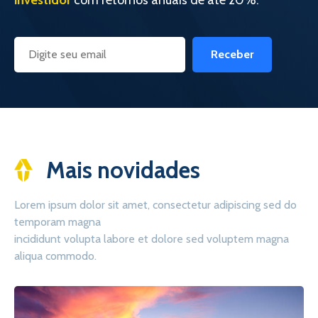
investidor
com retornos anuais de até 20%.
Receber
Mais novidades
Lorem ipsum dolor sit amet, consectetur adipiscing sed do
temporam magna
incididunt volupta labore et dolore sed voluptem magna
aliqua commodo.