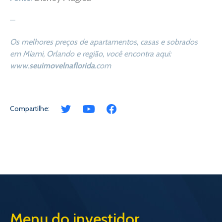
—
Os melhores preços de apartamentos, casas e sobrados
em Miami, Orlando e região, você encontra aqui:
www.
seuimovelnaflorida
.com
Compartilhe:
Menu do investidor