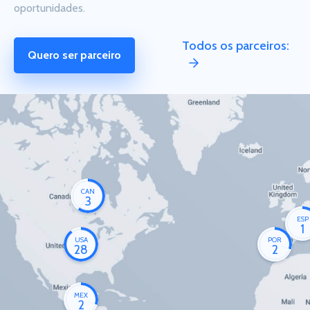
oportunidades.
Todos os parceiros:
Quero ser parceiro
CAN
3
ESP
1
USA
POR
28
2
MEX
2