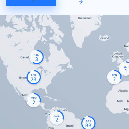
CAN
3
ESP
1
USA
POR
28
2
MEX
2
COL
2
BRA
88