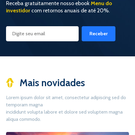
Receba gratuitamente nosso ebook
Menu do
investidor
com retornos anuais de até 20%.
Receber
Mais novidades
Lorem ipsum dolor sit amet, consectetur adipiscing sed do
temporam magna
incididunt volupta labore et dolore sed voluptem magna
aliqua commodo.