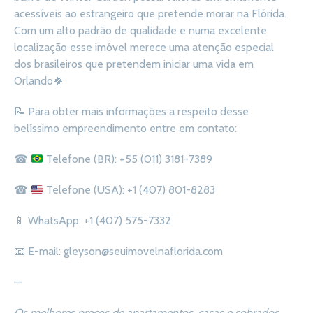
acessíveis ao estrangeiro que pretende morar na Flórida.
Com um alto padrão de qualidade e numa excelente
localização esse imóvel merece uma atenção especial
dos brasileiros que pretendem iniciar uma vida em
Orlando
🍀
📝
Para obter mais informações a respeito desse
belíssimo empreendimento entre em contato:
☎
Telefone (BR): +55 (011) 3181-7389
☎
Telefone (USA): +1 (407) 801-8283
📱
WhatsApp: +1 (407) 575-7332
📧
E-mail: gleyson@seuimovelnaflorida
.com
—
Os melhores preços de apartamentos, casas e sobrados