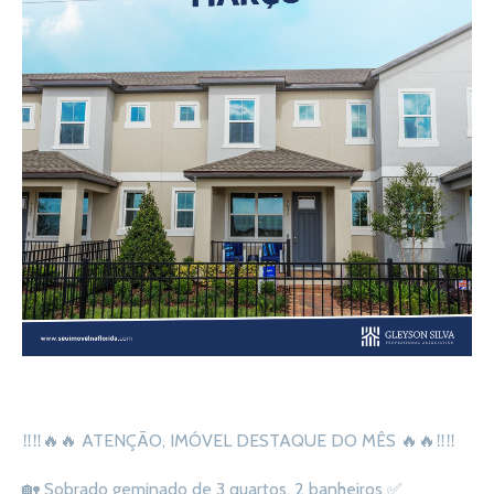
‼
‼
🔥
🔥
ATENÇÃO, IMÓVEL DESTAQUE DO MÊS
🔥
🔥
‼
‼
🏡
Sobrado geminado de 3 quartos, 2 banheiros
✅