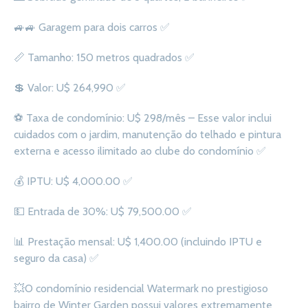
🚙
🚙
Garagem para dois carros
✅
📏
Tamanho: 150 metros quadrados
✅
💲
Valor: U$ 264,990
✅
⚽
Taxa de condomínio: U$ 298/mês – Esse valor inclui
cuidados com o jardim, manutenção do telhado e pintura
externa e acesso ilimitado ao clube do condomínio
✅
💰
IPTU: U$ 4,000.00
✅
💵
Entrada de 30%: U$ 79,500.00
✅
📊
Prestação mensal: U$ 1,400.00 (incluindo IPTU e
seguro da casa)
✅
💥
O condomínio residencial Watermark no prestigioso
bairro de Winter Garden possui valores extremamente