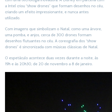
a Intel criou “show drones” que formam desenhos no céu,
criando um efeito impressionante, e nunca antes
utilizado.
Com imagens que simbolizam o Natal, como uma árvore,
uma pomba, e anjos, cerca de 300 drones formam
desenhos flutuantes no céu. A coreografia dos “show
drones” é sincronizada com músicas clássicas de Natal.
O espetáculo acontece duas vezes durante a noite, às
19h e às 20h30, de 20 de novembro a 8 de janeiro.