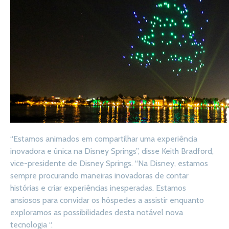
“Estamos animados em compartilhar uma experiência
inovadora e única na Disney Springs”, disse Keith Bradford,
vice-presidente de Disney Springs. “Na Disney, estamos
sempre procurando maneiras inovadoras de contar
histórias e criar experiências inesperadas. Estamos
ansiosos para convidar os hóspedes a assistir enquanto
exploramos as possibilidades desta notável nova
tecnologia “.