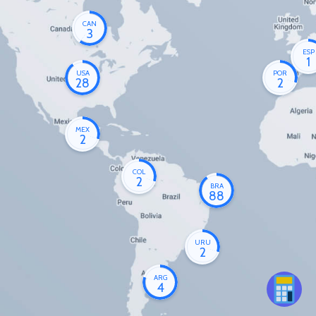
CAN
3
ESP
1
USA
POR
28
2
MEX
2
COL
2
BRA
88
URU
2
ARG
4