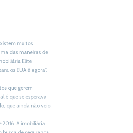
 existem muitos
 Uma das maneiras de
obiliária Elite
para os EUA é agora”.
tos que gerem
l é que se esperava
, que ainda não veio.
2016. A imobiliária
em busca de segurança