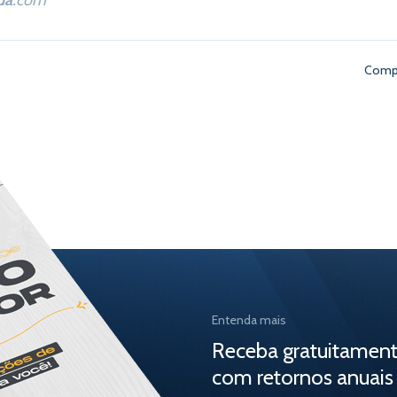
da
.com
Compa
Entenda mais
Receba gratuitamen
com retornos anuais