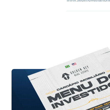
www.
seuimovelnaflori