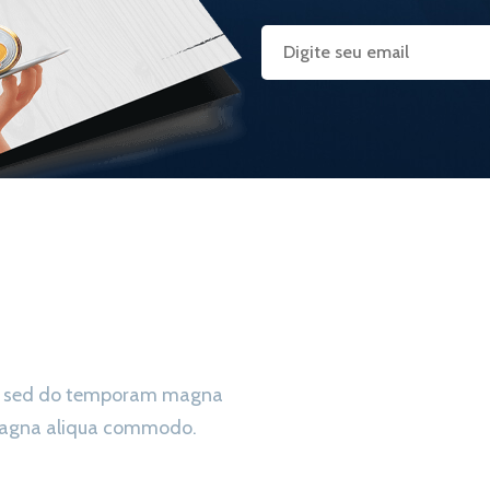
ing sed do temporam magna
 magna aliqua commodo.