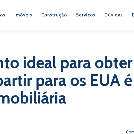
os
Imóveis
Construção
Serviços
Dúvidas
o ideal para obter 
artir para os EUA é
mobiliária
Com