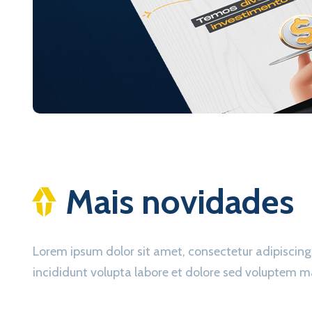
Mais novidades
Lorem ipsum dolor sit amet, consectetur adipisc
incididunt volupta labore et dolore sed voluptem