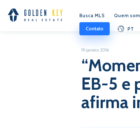
Busca MLS
Quem som
Contato
PT
19 janeiro 2016
“Moment
EB-5 e p
afirma i