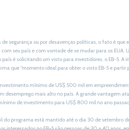
a de segurança ou por desavenças políticas, o fato é que
itos com seu país e com vontade de se mudar para os EUA.
país é solicitando um visto para investidores, o EB-5. A im
firma que “momento ideal para obter o visto EB-5 e partir 
investimento mínimo de US$ 500 mil em empreendimen
 desemprego mais alto no país. A grande vantagem atua
ínimo de investimento para US$ 800 mil no ano passado
l do programa está mantido até o dia 30 de setembro de 
dos interessados no EB-5 são pessoas de 30 a 40 anos, 