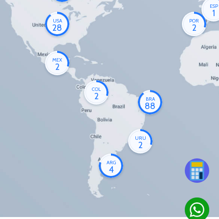
ESP
1
USA
POR
28
2
MEX
2
COL
2
BRA
88
URU
2
ARG
4