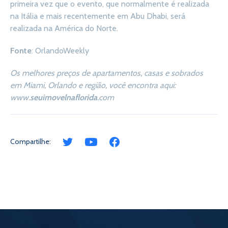
primeira vez que o evento, que normalmente é realizada
na Itália e mais recentemente em Abu Dhabi, será
realizada na América do Norte.
Fonte
: OrlandoWeekly
Os melhores preços de apartamentos, casas e sobrados
em Miami, Orlando e região, você encontra aqui:
www.
seuimovelnaflorida
.com
Compartilhe: