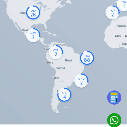
ESP
1
USA
POR
28
2
MEX
2
COL
2
BRA
88
URU
2
ARG
4