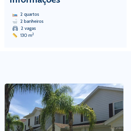
2 quartos
2 banheiros
2 vagas
2
130 m