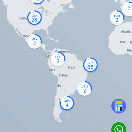
ESP
1
USA
POR
28
2
MEX
2
COL
2
BRA
88
URU
2
ARG
4