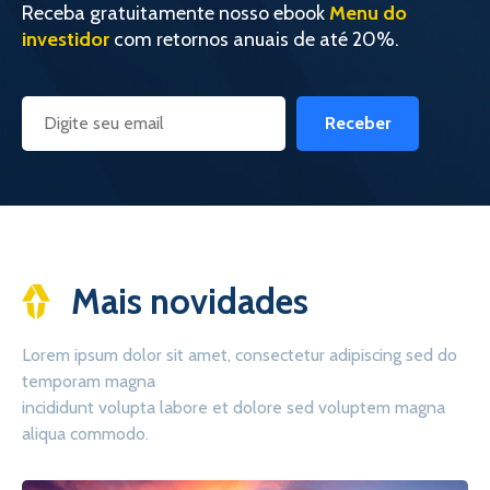
Receba gratuitamente nosso ebook
Menu do
investidor
com retornos anuais de até 20%.
Receber
Mais novidades
Lorem ipsum dolor sit amet, consectetur adipiscing sed do
temporam magna
incididunt volupta labore et dolore sed voluptem magna
aliqua commodo.