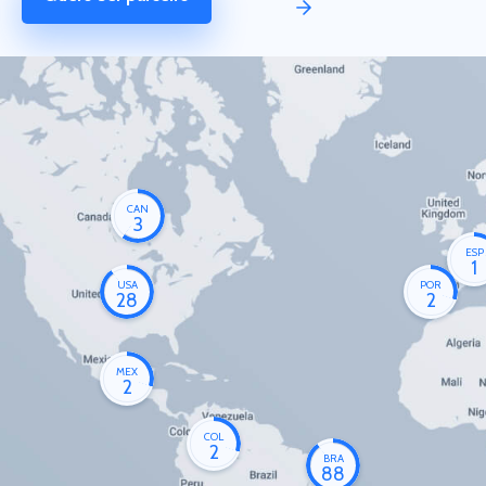
CAN
3
ESP
1
USA
POR
28
2
MEX
2
COL
2
BRA
88