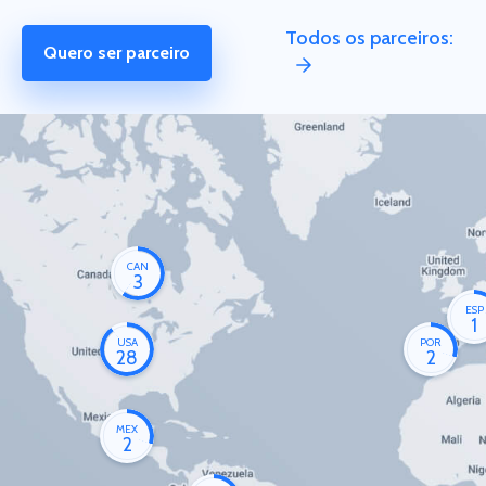
Todos os parceiros:
Quero ser parceiro
CAN
3
ESP
1
USA
POR
28
2
MEX
2