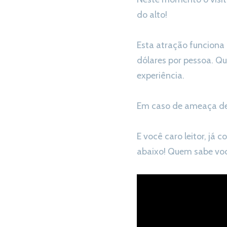
do alto!
Esta atração funciona
dólares por pessoa. Q
experiência.
Em caso de ameaça de 
E você caro leitor, já 
abaixo! Quem sabe vo