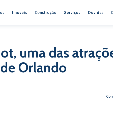
os
Imóveis
Construção
Serviços
Dúvidas
hot, uma das atraçõ
s de Orlando
Com