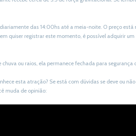
 diariamente das 14:00hs até a meia-noite. O preço está 
uem quiser registrar este momento, é possível adquirir u
chuva ou raios, ela permanece fechada para segurança 
conhece esta atração? Se está com dúvidas se deve ou não i
cê muda de opinião: