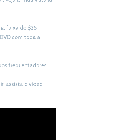
na faixa de $25
m DVD com toda a
dos frequentadores.
r, assista o vídeo