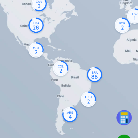
CAN
3
ESP
1
USA
POR
28
2
MEX
2
COL
2
BRA
88
URU
2
ARG
4