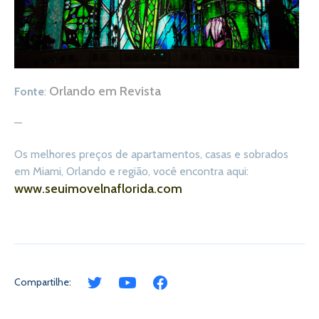
Orlando em Revista
Fonte
:
—
Os melhores preços de apartamentos, casas e sobrados
em Miami, Orlando e região, você encontra aqui:
www.seuimovelnaflorida.com
Compartilhe: