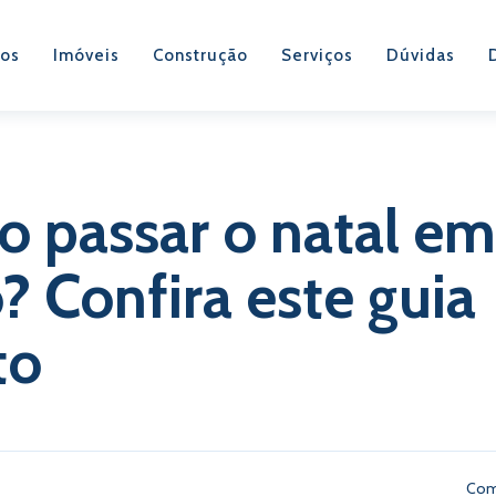
os
Imóveis
Construção
Serviços
Dúvidas
do passar o natal e
? Confira este guia
to
Com