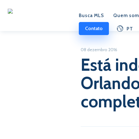
Busca MLS
Quem som
Contato
PT
08 dezembro 2016
Está in
Orlando
comple