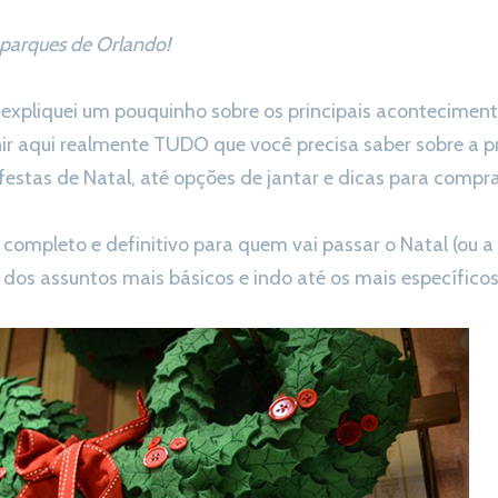
 parques de Orlando!
 expliquei um pouquinho sobre os principais acontecimen
nir aqui realmente TUDO que você precisa saber sobre a
estas de Natal, até opções de jantar e dicas para compra
a completo e definitivo para quem vai passar o Natal (ou
dos assuntos mais básicos e indo até os mais específicos