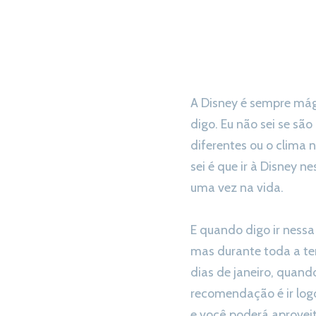
A Disney é sempre mág
digo. Eu não sei se sã
diferentes ou o clima 
sei é que ir à Disney 
uma vez na vida.
E quando digo ir ness
mas durante toda a t
dias de janeiro, quand
recomendação é ir log
e você poderá aprovei