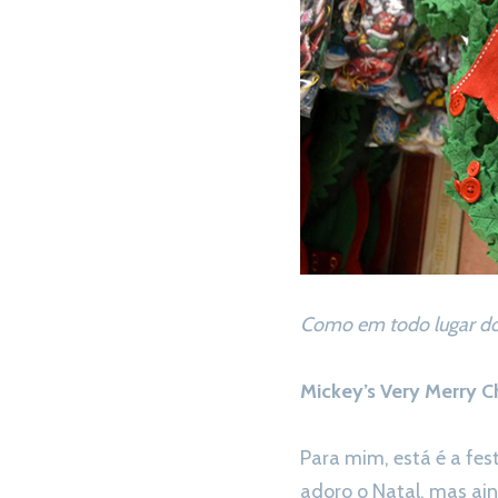
Como em todo lugar do 
Mickey’s Very Merry C
Para mim, está é a fes
adoro o Natal, mas ai