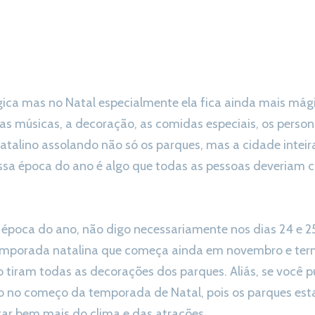
ica mas no Natal especialmente ela fica ainda mais mág
o as músicas, a decoração, as comidas especiais, os perso
natalino assolando não só os parques, mas a cidade inteira
nessa época do ano é algo que todas as pessoas deveriam 
a época do ano, não digo necessariamente nos dias 24 e 
emporada natalina que começa ainda em novembro e term
o tiram todas as decorações dos parques. Aliás, se você p
o no começo da temporada de Natal, pois os parques est
tar bem mais do clima e das atrações.