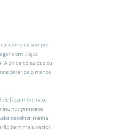
ica, como eu sempre
nagens em trajes
. A única coisa que eu
considerar pelo menos
25 de Dezembro não,
ina nos primeiros
uder escolher, minha
arão bem mais vazios