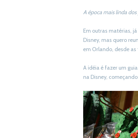
A época mais linda dos
Em outras matérias, já
Disney, mas quero reu
em Orlando, desde as f
A idéia é fazer um gui
na Disney, começando 