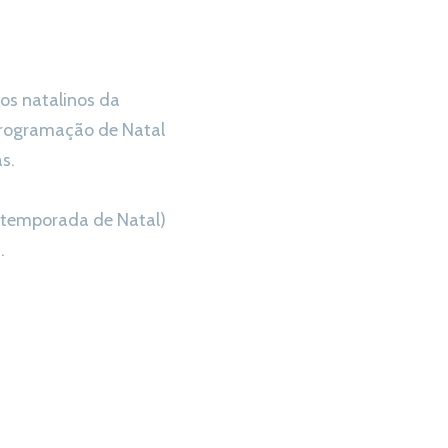
tos natalinos da
 programação de Natal
s.
 a temporada de Natal)
.