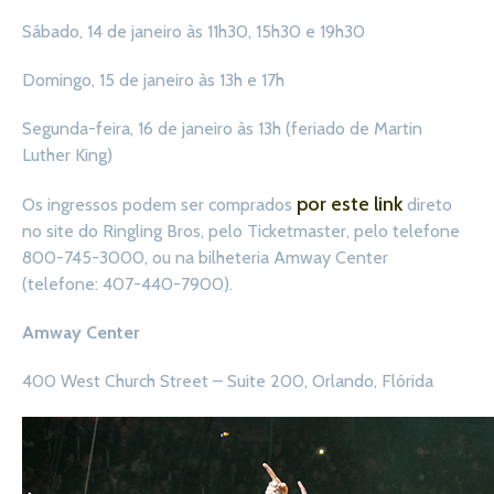
Sábado, 14 de janeiro às 11h30, 15h30 e 19h30
Domingo, 15 de janeiro às 13h e 17h
Segunda-feira, 16 de janeiro às 13h (feriado de Martin
Luther King)
por este link
Os ingressos podem ser comprados
direto
no site do Ringling Bros, pelo Ticketmaster, pelo telefone
800-745-3000, ou na bilheteria Amway Center
(telefone: 407-440-7900).
Amway Center
400 West Church Street – Suite 200, Orlando, Flórida