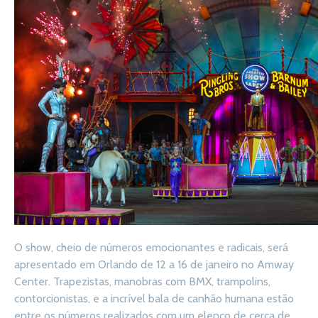
O show, cheio de números emocionantes e radicais, será
apresentado em Orlando de 12 a 16 de janeiro no Amway
Center. Trapezistas, manobras com BMX, trampolins,
contorcionistas, e a incrível bala de canhão humana estão
entre os números realizados com um elenco de cerca de