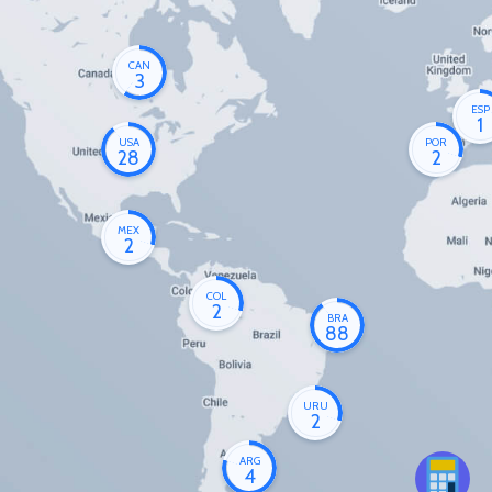
CAN
3
ESP
1
USA
POR
28
2
MEX
2
COL
2
BRA
88
URU
2
ARG
4