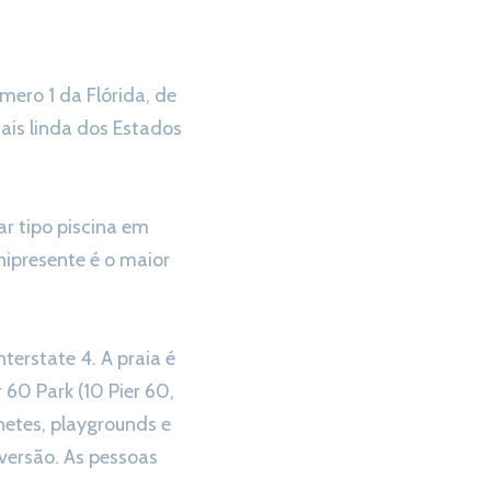
ero 1 da Flórida, de
ais linda dos Estados
r tipo piscina em
nipresente é o maior
terstate 4. A praia é
 60 Park (10 Pier 60,
etes, playgrounds e
iversão. As pessoas