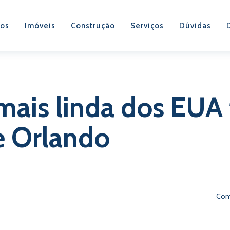
os
Imóveis
Construção
Serviços
Dúvidas
mais linda dos EUA 
e Orlando
Com