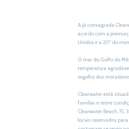
A já consagrada Clear
acordo com a premiação
Unidos e a 20ª do mu
O mar do Golfo do Méx
temperatura agradável 
orgulho dos moradores
Clearwater está situada
familiar e reúne condiç
Clearwater Beach, FL 
locais reservados para
costumam se reunir no 