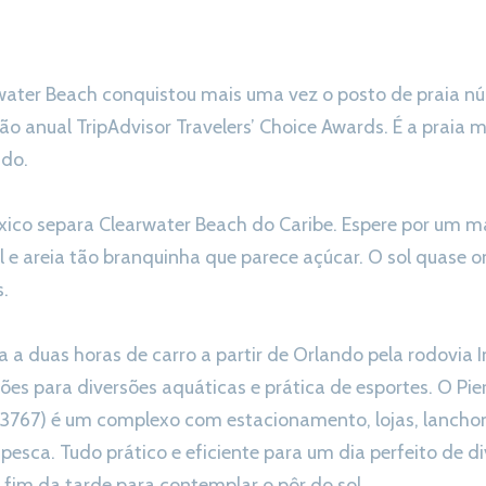
water Beach conquistou mais uma vez o posto de praia núm
 anual TripAdvisor Travelers’ Choice Awards. É a praia m
ndo.
ico separa Clearwater Beach do Caribe. Espere por um ma
e areia tão branquinha que parece açúcar. O sol quase o
.
 a duas horas de carro a partir de Orlando pela rodovia In
ões para diversões aquáticas e prática de esportes. O Pier
33767) é um complexo com estacionamento, lojas, lanchon
 pesca. Tudo prático e eficiente para um dia perfeito de d
fim da tarde para contemplar o pôr do sol.