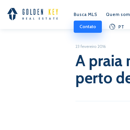
Busca MLS
Quem som
Contato
PT
23 fevereiro 2016
A praia 
perto d