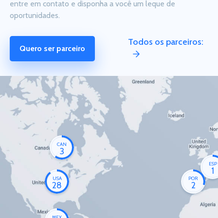
entre em contato e disponha a você um leque de
oportunidades.
Todos os parceiros:
Quero ser parceiro
CAN
3
ESP
1
USA
POR
28
2
MEX