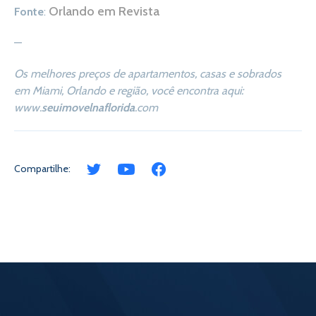
Orlando em Revista
Fonte
:
—
Os melhores preços de apartamentos, casas e sobrados
em Miami, Orlando e região, você encontra aqui:
www.
seuimovelnaflorida
.com
Compartilhe: