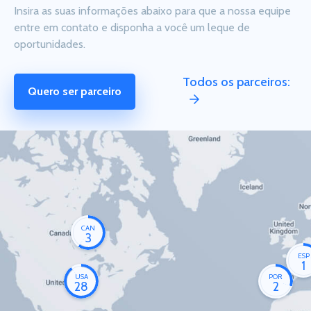
Insira as suas informações abaixo para que a nossa equipe
entre em contato e disponha a você um leque de
oportunidades.
Todos os parceiros:
Quero ser parceiro
CAN
3
ESP
1
USA
POR
28
2