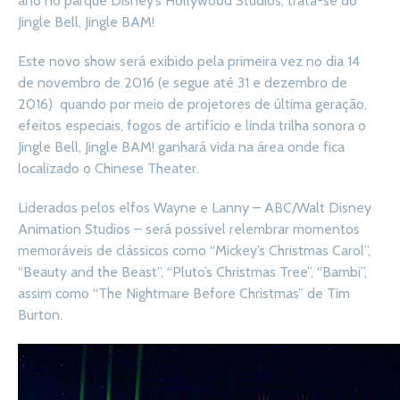
ano no parque Disney’s Hollywood Studios, trata-se do
Jingle Bell, Jingle BAM!
Este novo show será exibido pela primeira vez no dia 14
de novembro de 2016 (e segue até 31 e dezembro de
2016) quando por meio de projetores de última geração,
efeitos especiais, fogos de artifício e linda trilha sonora o
Jingle Bell, Jingle BAM! ganhará vida na área onde fica
localizado o Chinese Theater.
Liderados pelos elfos Wayne e Lanny – ABC/Walt Disney
Animation Studios – será possível relembrar momentos
memoráveis de clássicos como “Mickey’s Christmas Carol”,
“Beauty and the Beast”, “Pluto’s Christmas Tree”, “Bambi”,
assim como “The Nightmare Before Christmas” de Tim
Burton.