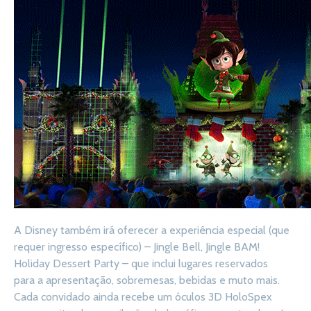
A Disney também irá oferecer a experiência especial (que
requer ingresso específico) – Jingle Bell, Jingle BAM!
Holiday Dessert Party – que inclui lugares reservados
para a apresentação, sobremesas, bebidas e muto mais.
Cada convidado ainda recebe um óculos 3D HoloSpex