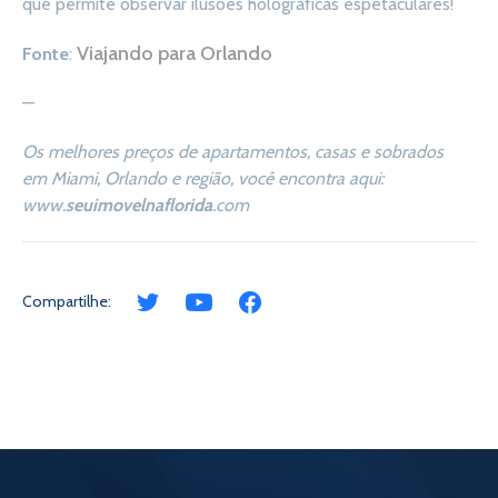
que permite observar ilusões holográficas espetaculares!
Viajando para Orlando
Fonte
:
—
Os melhores preços de apartamentos, casas e sobrados
em Miami, Orlando e região, você encontra aqui:
www.
seuimovelnaflorida
.com
Compartilhe: