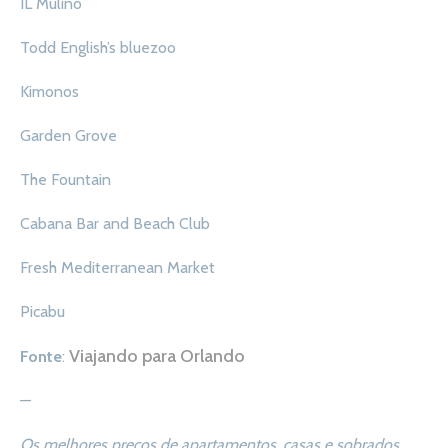
IL Mulino
Todd English’s bluezoo
Kimonos
Garden Grove
The Fountain
Cabana Bar and Beach Club
Fresh Mediterranean Market
Picabu
Viajando para Orlando
Fonte
:
—
Os melhores preços de apartamentos, casas e sobrados