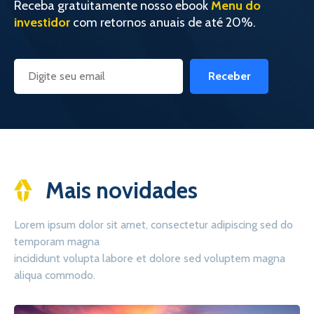
Receba gratuitamente nosso ebook
Menu do
investidor
com retornos anuais de até 20%.
Receber
Mais novidades
Lorem ipsum dolor sit amet, consectetur adipiscing sed do
temporam magna
incididunt volupta labore et dolore sed voluptem magna
aliqua commodo.