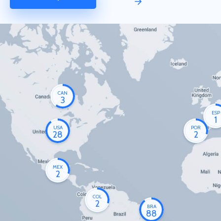
CAN
3
ESP
1
USA
POR
28
2
MEX
2
COL
2
BRA
88