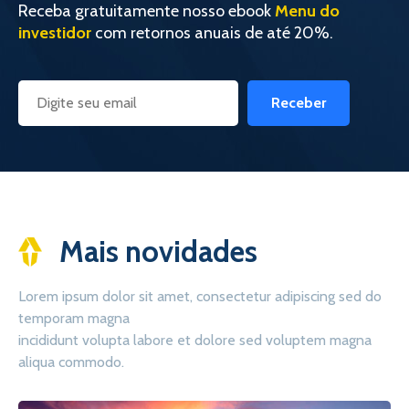
Receba gratuitamente nosso ebook
Menu do
investidor
com retornos anuais de até 20%.
Receber
Mais novidades
Lorem ipsum dolor sit amet, consectetur adipiscing sed do
temporam magna
incididunt volupta labore et dolore sed voluptem magna
aliqua commodo.