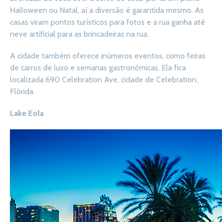
Halloween ou Natal, aí a diversão é garantida mesmo. As
casas viram pontos turísticos para fotos e a rua ganha até
neve artificial para as brincadeiras na rua.
A cidade também oferece inúmeros eventos, como feiras
de carros de luxo e semanas gastronômicas. Ela fica
localizada 690 Celebration Ave, cidade de Celebration,
Flórida.
Lake Eola