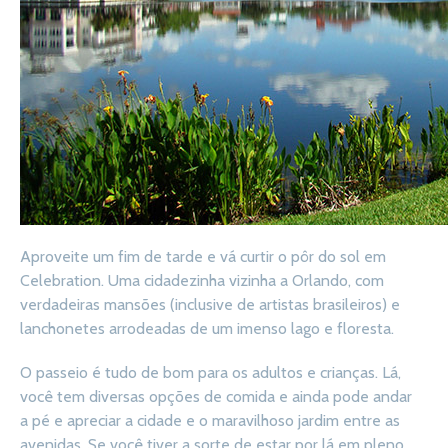
Aproveite um fim de tarde e vá curtir o pôr do sol em
Celebration. Uma cidadezinha vizinha a Orlando, com
verdadeiras mansões (inclusive de artistas brasileiros) e
lanchonetes arrodeadas de um imenso lago e floresta.
O passeio é tudo de bom para os adultos e crianças. Lá,
você tem diversas opções de comida e ainda pode andar
a pé e apreciar a cidade e o maravilhoso jardim entre as
avenidas. Se você tiver a sorte de estar por lá em pleno