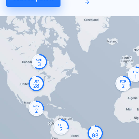
CAN
3
ESP
1
USA
POR
28
2
MEX
2
COL
2
BRA
88