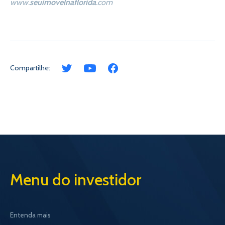
www.
seuimovelnaflorida
.com
Compartilhe:
Menu do investidor
Entenda mais