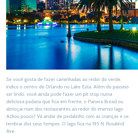
Se você gosta de fazer caminhadas ao redor do verde,
indico o centro de Orlando no Lake Eola. Além do passeio
ser lindo, você ainda pode fazer um pit stop numa
deliciosa padaria que fica em frente, o Panera Bread ou
almoçar num dos restaurantes ao redor do imenso lago.
Achou pouco? Vá andar de pedalinho com as crianças e se
lembrar dos seus tempos. O lago fica na 195 N. Rosalind
Ave.