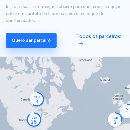
Insira as suas informações abaixo para que a nossa equipe
entre em contato e disponha a você um leque de
oportunidades.
Todos os parceiros:
Quero ser parceiro
CAN
3
ESP
1
USA
POR
28
2