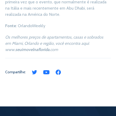
primeira vez que o evento, que normalmente é realizada
na Itália e mais recentemente em Abu Dhabi, será
realizada na América do Norte.
Fonte
: OrlandoWeekly
Os melhores preços de apartamentos, casas e sobrados
em Miami, Orlando e região, você encontra aqui:
www.
seuimovelnaflorida
.com
Compartilhe: