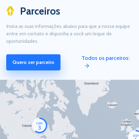
Parceiros
Insira as suas informações abaixo para que a nossa equipe
entre em contato e disponha a você um leque de
oportunidades.
Todos os parceiros:
Quero ser parceiro
CAN
3
ESP