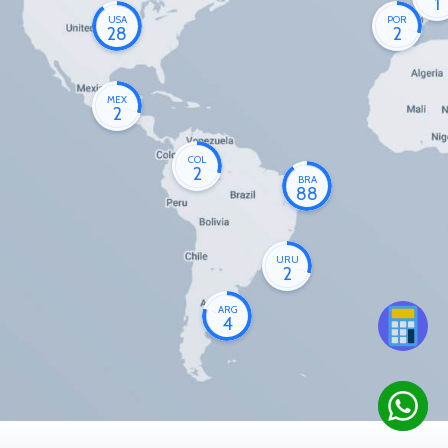
1
USA
POR
28
2
MEX
2
COL
2
BRA
88
URU
2
ARG
4