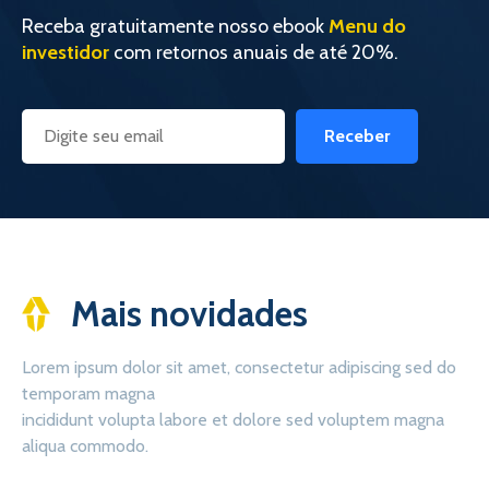
Receba gratuitamente nosso ebook
Menu do
investidor
com retornos anuais de até 20%.
Receber
Mais novidades
Lorem ipsum dolor sit amet, consectetur adipiscing sed do
temporam magna
incididunt volupta labore et dolore sed voluptem magna
aliqua commodo.