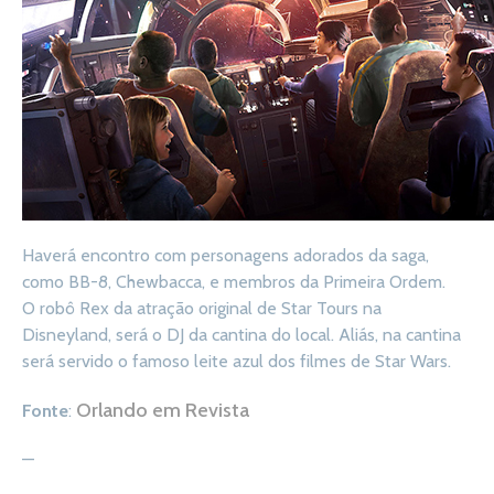
Haverá encontro com personagens adorados da saga,
como BB-8, Chewbacca, e membros da Primeira Ordem.
O robô Rex da atração original de Star Tours na
Disneyland, será o DJ da cantina do local. Aliás, na cantina
será servido o famoso leite azul dos filmes de Star Wars.
Orlando em Revista
Fonte
:
—