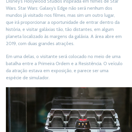
Disney’s Hollywood Studios inspirada em filmes de Star
Wars. Star Wars: Galaxy’s Edge não será nenhum dos
mundos já visitado nos filmes, mas sim um outro lugar,
que irá proporcionar a oportunidade de entrar dentro da
história, e visitar galáxias tão, tão distantes, em algum
planeta localizado às margens da galáxia. A área abre em
2019, com duas grandes atrações.
Em uma delas, o visitante será colocado no meio de uma
batalha entre a Primeira Ordem e a Resistência. O veículo
da atração estava em exposição, e parece ser uma
espécie de simulador.