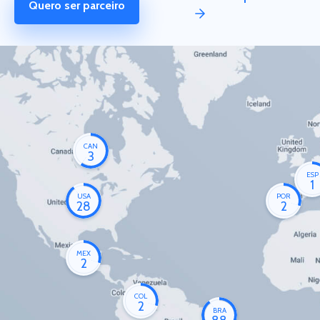
Quero ser parceiro
CAN
3
ESP
1
USA
POR
28
2
MEX
2
COL
2
BRA