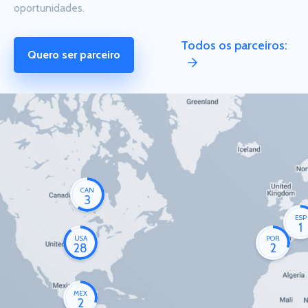
oportunidades.
Todos os parceiros:
Quero ser parceiro
CAN
3
ESP
1
USA
POR
28
2
MEX
2