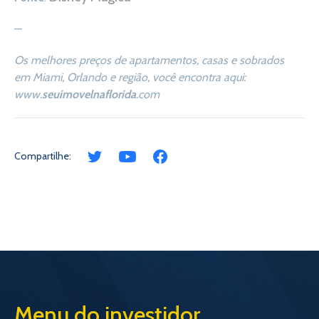
—
Os melhores preços de apartamentos, casas e sobrados
em Miami, Orlando e região, você encontra aqui:
www.
seuimovelnaflorida
.com
Compartilhe:
Menu do investidor