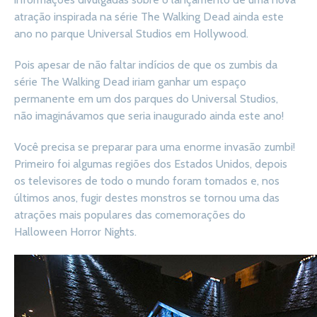
atração inspirada na série The Walking Dead ainda este
ano no parque Universal Studios em Hollywood.
Pois apesar de não faltar indícios de que os zumbis da
série The Walking Dead iriam ganhar um espaço
permanente em um dos parques do Universal Studios,
não imaginávamos que seria inaugurado ainda este ano!
Você precisa se preparar para uma enorme invasão zumbi!
Primeiro foi algumas regiões dos Estados Unidos, depois
os televisores de todo o mundo foram tomados e, nos
últimos anos, fugir destes monstros se tornou uma das
atrações mais populares das comemorações do
Halloween Horror Nights.