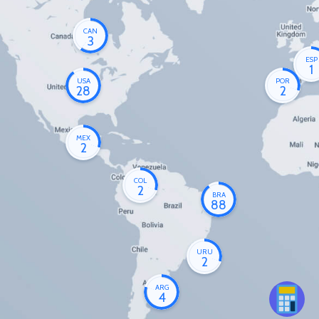
CAN
3
ESP
1
USA
POR
28
2
MEX
2
COL
2
BRA
88
URU
2
ARG
4