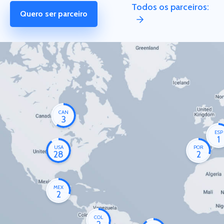
Todos os parceiros:
Quero ser parceiro
CAN
3
ESP
1
USA
POR
28
2
MEX
2
COL