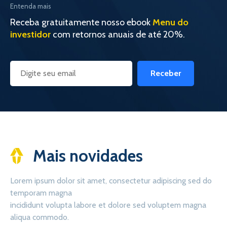
Entenda mais
Receba gratuitamente nosso ebook
Menu do
investidor
com retornos anuais de até 20%.
Receber
Mais novidades
Lorem ipsum dolor sit amet, consectetur adipiscing sed do
temporam magna
incididunt volupta labore et dolore sed voluptem magna
aliqua commodo.