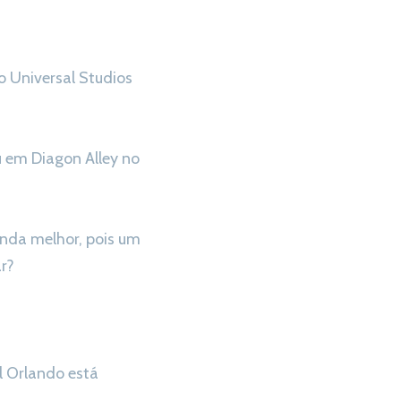
o Universal Studios
u em Diagon Alley no
ainda melhor, pois um
r?
l Orlando está