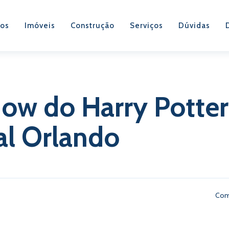
os
Imóveis
Construção
Serviços
Dúvidas
ow do Harry Potter
al Orlando
Com