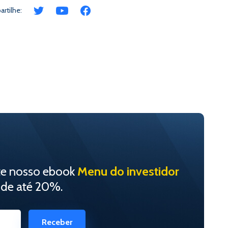
rtilhe:
te nosso ebook
Menu do investidor
 de até 20%.
Receber