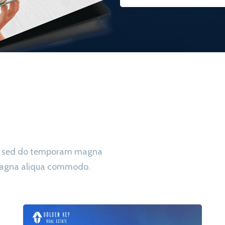
ing sed do temporam magna
 magna aliqua commodo.