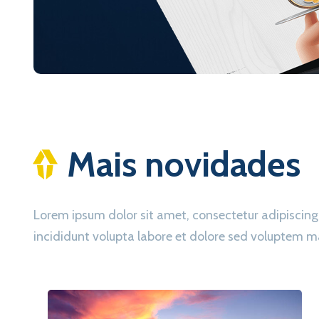
Mais novidades
Lorem ipsum dolor sit amet, consectetur adipisc
incididunt volupta labore et dolore sed voluptem