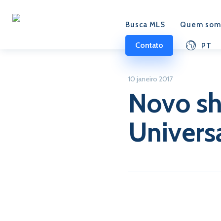
Busca MLS
Quem som
Contato
PT
10 janeiro 2017
Novo sh
Univers