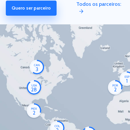
Todos os parceiros:
Quero ser parceiro
CAN
3
ESP
1
USA
POR
28
2
MEX
2
COL