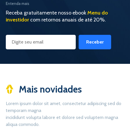
Entenda mais
Receba gratuitamente nosso ebook
Menu do
investidor
com retornos anuais de até 20%.
Receber
Mais novidades
Lorem ipsum dolor sit amet, consectetur adipiscing sed do
temporam magna
incididunt volupta labore et dolore sed voluptem magna
aliqua commodo.