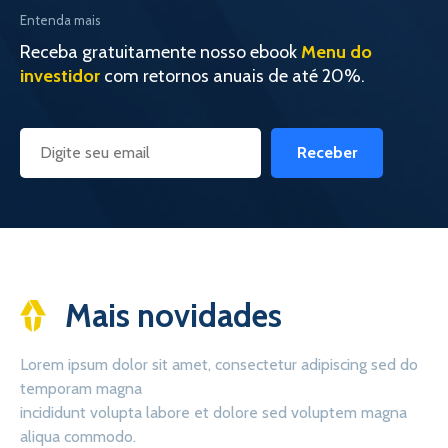
Entenda mais
Receba gratuitamente nosso ebook
Menu do
investidor
com retornos anuais de até 20%.
Receber
Mais novidades
Lorem ipsum dolor sit amet, consectetur adipiscing sed do
temporam magna
incididunt volupta labore et dolore sed voluptem magna
aliqua commodo.