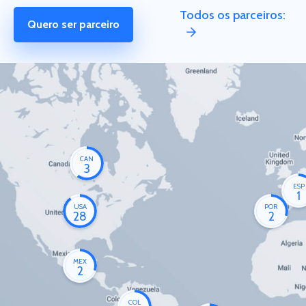
Todos os parceiros:
Quero ser parceiro
CAN
3
ESP
1
USA
POR
28
2
MEX
2
COL