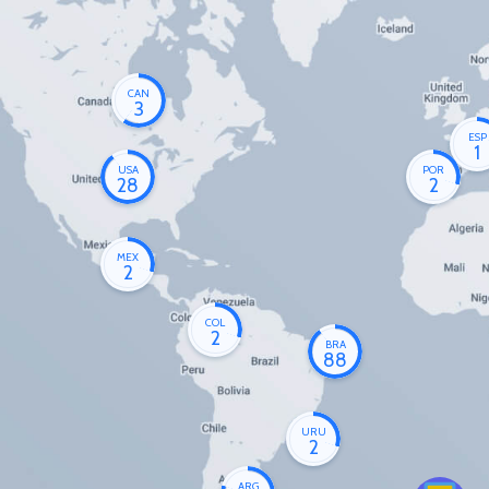
CAN
3
ESP
1
USA
POR
28
2
MEX
2
COL
2
BRA
88
URU
2
ARG