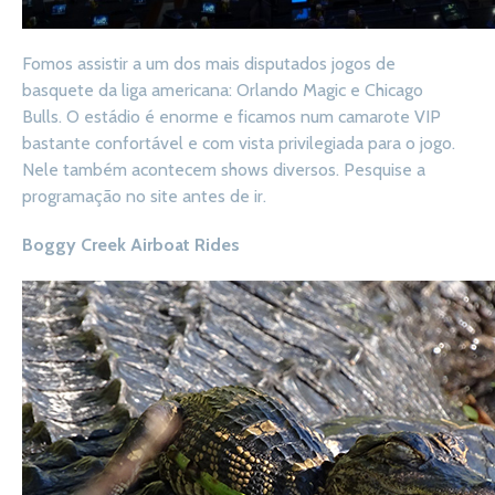
Fomos assistir a um dos mais disputados jogos de
basquete da liga americana: Orlando Magic e Chicago
Bulls. O estádio é enorme e ficamos num camarote VIP
bastante confortável e com vista privilegiada para o jogo.
Nele também acontecem shows diversos. Pesquise a
programação no site antes de ir.
Boggy Creek Airboat Rides