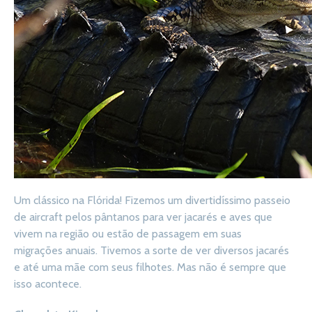
Um clássico na Flórida! Fizemos um divertidíssimo passeio
de aircraft pelos pântanos para ver jacarés e aves que
vivem na região ou estão de passagem em suas
migrações anuais. Tivemos a sorte de ver diversos jacarés
e até uma mãe com seus filhotes. Mas não é sempre que
isso acontece.