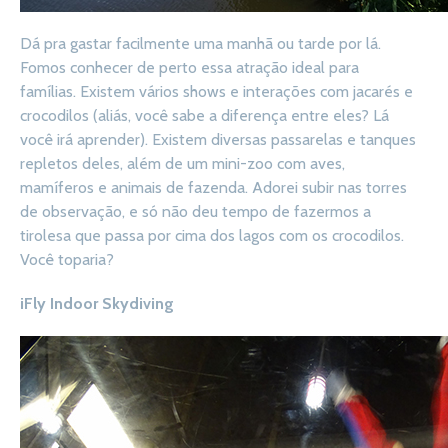
Dá pra gastar facilmente uma manhã ou tarde por lá.
Fomos conhecer de perto essa atração ideal para
famílias. Existem vários shows e interações com jacarés e
crocodilos (aliás, você sabe a diferença entre eles? Lá
você irá aprender). Existem diversas passarelas e tanques
repletos deles, além de um mini-zoo com aves,
mamíferos e animais de fazenda. Adorei subir nas torres
de observação, e só não deu tempo de fazermos a
tirolesa que passa por cima dos lagos com os crocodilos.
Você toparia?
iFly Indoor Skydiving