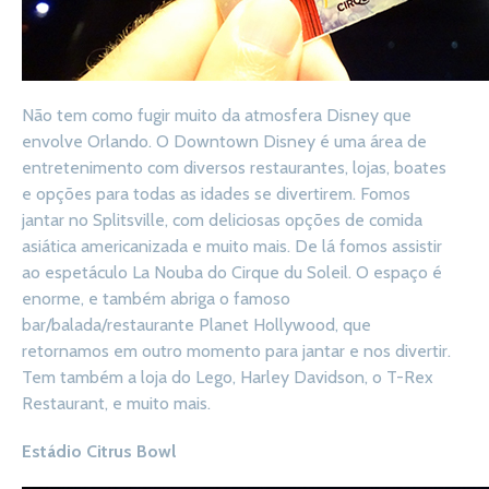
Não tem como fugir muito da atmosfera Disney que
envolve Orlando. O Downtown Disney é uma área de
entretenimento com diversos restaurantes, lojas, boates
e opções para todas as idades se divertirem. Fomos
jantar no Splitsville, com deliciosas opções de comida
asiática americanizada e muito mais. De lá fomos assistir
ao espetáculo La Nouba do Cirque du Soleil. O espaço é
enorme, e também abriga o famoso
bar/balada/restaurante Planet Hollywood, que
retornamos em outro momento para jantar e nos divertir.
Tem também a loja do Lego, Harley Davidson, o T-Rex
Restaurant, e muito mais.
Estádio Citrus Bowl