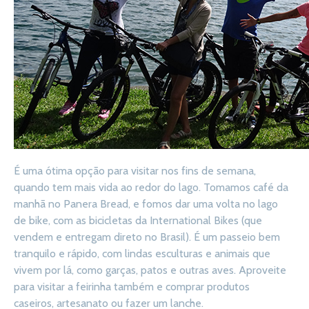
É uma ótima opção para visitar nos fins de semana,
quando tem mais vida ao redor do lago. Tomamos café da
manhã no Panera Bread, e fomos dar uma volta no lago
de bike, com as bicicletas da International Bikes (que
vendem e entregam direto no Brasil). É um passeio bem
tranquilo e rápido, com lindas esculturas e animais que
vivem por lá, como garças, patos e outras aves. Aproveite
para visitar a feirinha também e comprar produtos
caseiros, artesanato ou fazer um lanche.