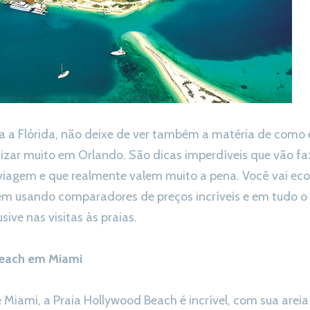
para a Flórida, não deixe de ver também a matéria de com
ar muito em Orlando. São dicas imperdíveis que vão fa
 viagem e que realmente valem muito a pena. Você vai e
m usando comparadores de preços incríveis e em tudo o q
sive nas visitas às praias.
Beach em Miami
 Miami, a Praia Hollywood Beach é incrível, com sua arei