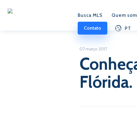
Busca MLS
Quem som
Contato
PT
07 março 2017
Conheça
Flórida.