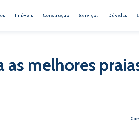
os
Imóveis
Construção
Serviços
Dúvidas
 as melhores praia
Com