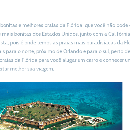
 bonitas e melhores praias da Flórida, que você não pode 
as mais bonitas dos Estados Unidos, junto com a Califórnia
sta, pois é onde temos as praias mais paradisíacas da 
is para o norte, próximo de Orlando e para o sul, perto d
praias da Flórida para você alugar um carro e conhecer u
eitar melhor sua viagem.