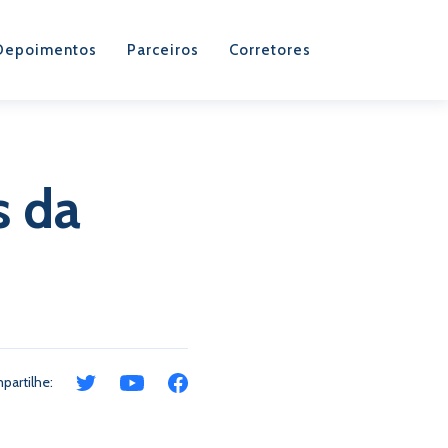
Depoimentos
Parceiros
Corretores
s da
partilhe: