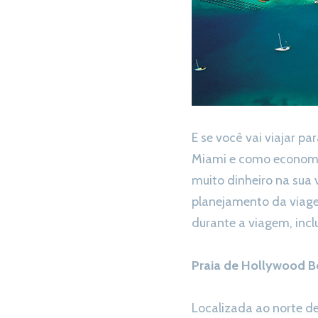
E se você vai viajar 
Miami e como economiz
muito dinheiro na sua
planejamento da viage
durante a viagem, inclu
Praia de Hollywood 
Localizada ao norte de