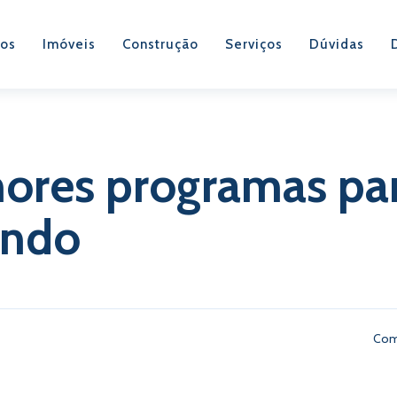
os
Imóveis
Construção
Serviços
Dúvidas
ores programas par
ando
Com