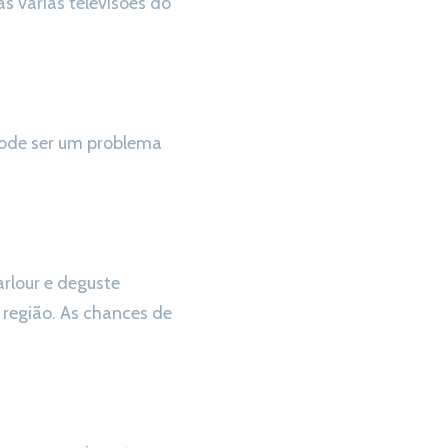
s várias televisões do
pode ser um problema
arlour e deguste
região. As chances de