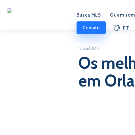
Busca MLS
Quem som
Contato
PT
13 abril 2017
Os melh
em Orl