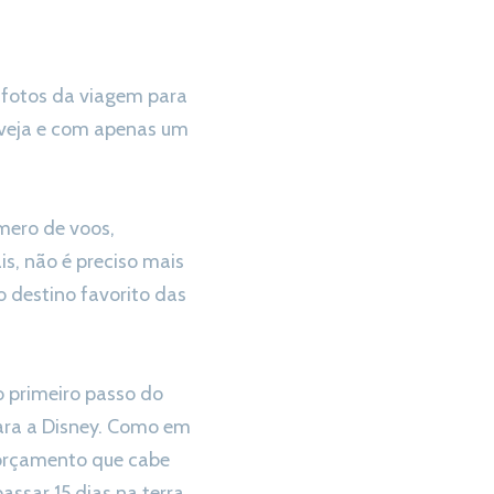
s fotos da viagem para
inveja e com apenas um
mero de voos,
is, não é preciso mais
o destino favorito das
o primeiro passo do
ara a Disney. Como em
e orçamento que cabe
assar 15 dias na terra