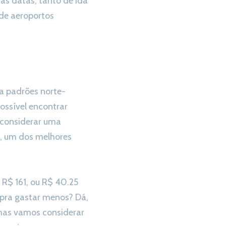
s datas, tanto de ida
de aeroportos
a padrões norte-
ossível encontrar
 considerar uma
e, um dos melhores
 R$ 161, ou R$ 40.25
 pra gastar menos? Dá,
 mas vamos considerar