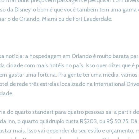
ntrar bons preços em passagens é pesquisar com diversa
caso da Disney, o bom é que você também tem uma gama 
sar o de Orlando, Miami ou de Fort Lauderdale.
a notícia: a hospedagem em Orlando é muito barata par
a cidade com mais hotéis no país. Isso quer dizer que é p
sem gastar uma fortuna. Pra gente ter uma média, vamos
l de rede três estrelas localizado na International Driv
idade.
ria do quarto standart para quatro pessoas sai a partir de
da Inn, o quarto quádruplo custa R$203, ou R$ 50.75. Dá
tar mais. Isso vai depender do seu estilo e orçamento,