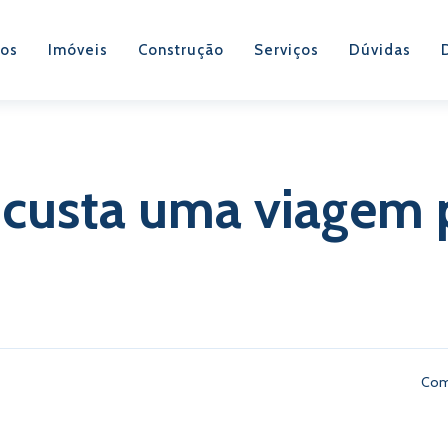
os
Imóveis
Construção
Serviços
Dúvidas
custa uma viagem 
Com