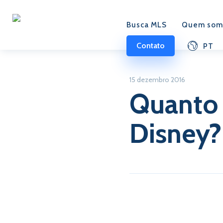
Busca MLS
Quem som
Contato
PT
15 dezembro 2016
Quanto 
Disney?