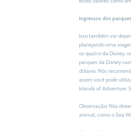
esses valores como um
Ingressos dos parque
Isso também vai depen
planejando uma viagem
os quatro da Disney, o
parques da Disney cust
dólares. Nós recomend
assim você pode utiliz
Islands of Adventure. 
Observação: Nós desen
animal, como o Sea Wor