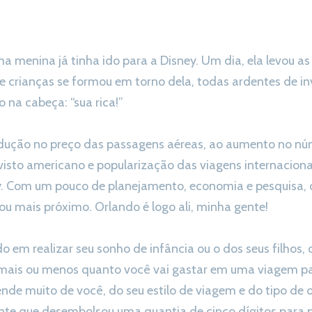
a menina já tinha ido para a Disney. Um dia, ela levou a
de crianças se formou em torno dela, todas ardentes de 
na cabeça: “sua rica!”
redução no preço das passagens aéreas, ao aumento no nú
o visto americano e popularização das viagens internaciona
ney. Com um pouco de planejamento, economia e pesquisa, 
ou mais próximo. Orlando é logo ali, minha gente!
o em realizar seu sonho de infância ou o dos seus filhos, 
 mais ou menos quanto você vai gastar em uma viagem p
ende muito de você, do seu estilo de viagem e do tipo d
ente que desembolsou uma quantia de cinco dígitos para p