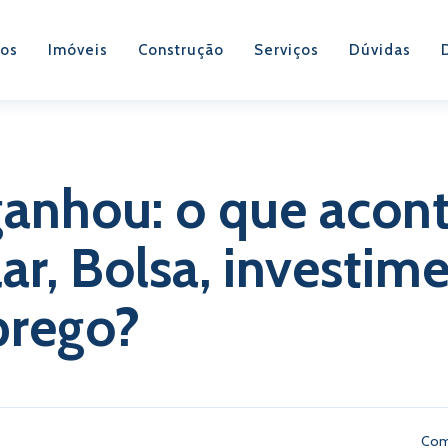
os
Imóveis
Construção
Serviços
Dúvidas
anhou: o que acon
ar, Bolsa, investim
prego?
Com