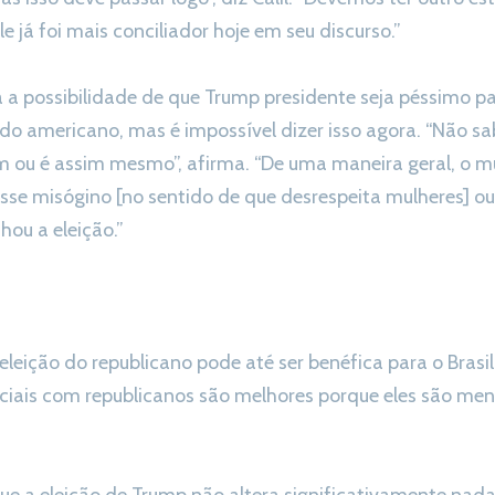
e já foi mais conciliador hoje em seu discurso.”
á a possibilidade de que Trump presidente seja péssimo par
do americano, mas é impossível dizer isso agora. “Não s
m ou é assim mesmo”, afirma. “De uma maneira geral, o mu
esse misógino [no sentido de que desrespeita mulheres] o
ou a eleição.”
eleição do republicano pode até ser benéfica para o Brasil
iais com republicanos são melhores porque eles são meno