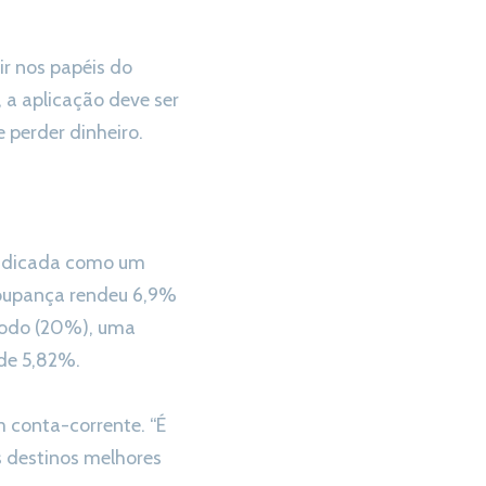
ir nos papéis do
 a aplicação deve ser
e perder dinheiro.
indicada como um
 poupança rendeu 6,9%
ríodo (20%), uma
 de 5,82%.
 conta-corrente. “É
s destinos melhores