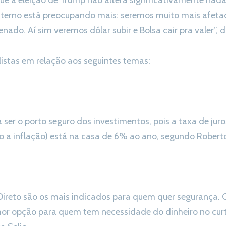
ue a eleição de Trump não altera significativamente na
 interno está preocupando mais: seremos muito mais afet
ado. Aí sim veremos dólar subir e Bolsa cair pra valer”, d
listas em relação aos seguintes temas:
 ser o porto seguro dos investimentos, pois a taxa de juro
o a inflação) está na casa de 6% ao ano, segundo Robert
Direto são os mais indicados para quem quer segurança. 
or opção para quem tem necessidade do dinheiro no curt