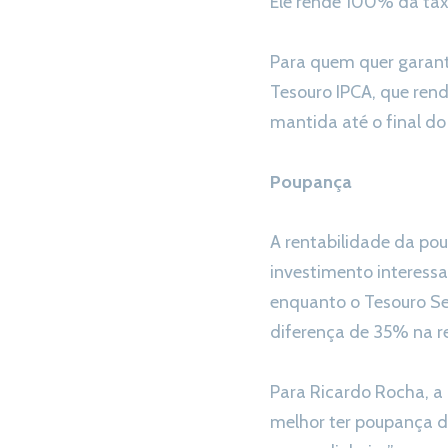
Ele rende 100% da taxa
Para quem quer garant
Tesouro IPCA, que rend
mantida até o final do 
Poupança
A rentabilidade da po
investimento interess
enquanto o Tesouro Se
diferença de 35% na re
Para Ricardo Rocha, a
melhor ter poupança d