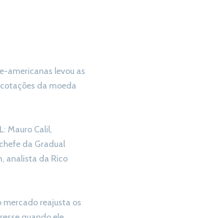
te-americanas levou as
as cotações da moeda
: Mauro Calil,
-chefe da Gradual
, analista da Rico
 o mercado reajusta os
stresse quando ele