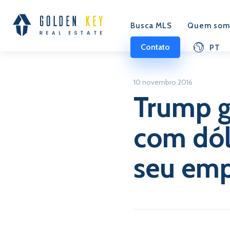
Busca MLS
Quem som
Contato
PT
10 novembro 2016
Trump g
com dól
seu em