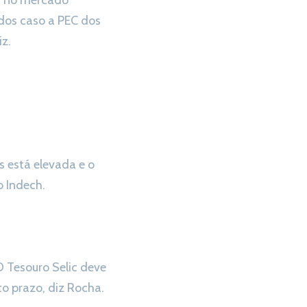
da no mercado
ados caso a PEC dos
iz.
s está elevada e o
o Indech.
O Tesouro Selic deve
o prazo, diz Rocha.