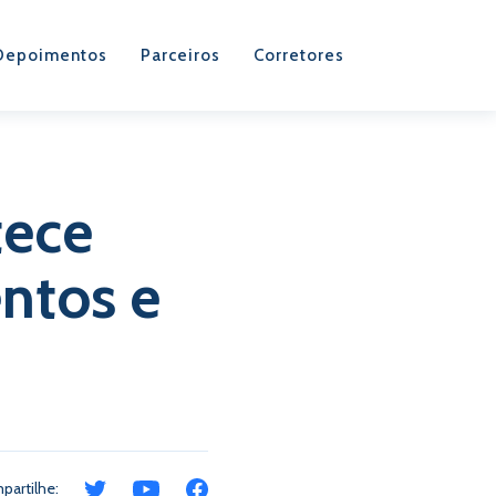
Depoimentos
Parceiros
Corretores
tece
entos e
partilhe: