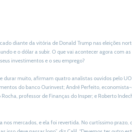
cado diante da vitória de Donald Trump nas eleições nor
mundo e o dólar a subir. O que vai acontecer agora com 
 seus investimentos e o seu emprego?
 durar muito, afirmam quatro analistas ouvidos pelo UOL
timentos do banco Ourinvest; André Perfeito, economista
 Rocha, professor de Finanças do Insper; e Roberto Indech
 nos mercados, e ela foi revertida. No curtíssimo prazo,
as isso deve passar logo”, diz Calil. “Devemos ter outro e