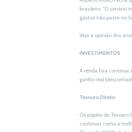
Roberto Indech acha q
brasileiro. “O cenário
gastos não passe no Sen
Veja a opinião dos ana
INVESTIMENTOS
A renda fixa continua a
ganho real (descontad
Tesouro Direto
Os papéis do Tesouro 
continuar como a melh