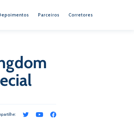
Depoimentos
Parceiros
Corretores
ingdom
ecial
partilhe: