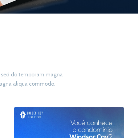
ing sed do temporam magna
 magna aliqua commodo.