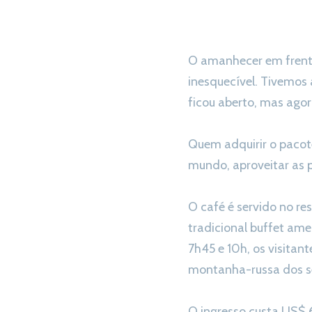
O amanhecer em frent
inesquecível. Tivemos
ficou aberto, mas ago
Quem adquirir o pacot
mundo, aproveitar as 
O café é servido no re
tradicional buffet ame
7h45 e 10h, os visitan
montanha-russa dos s
O ingresso custa US$ 6