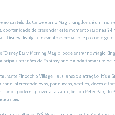
e ao castelo da Cinderela no Magic Kingdom, é um mome
 a oportunidade de presenciar este momento raro nas 24
ra a Disney divulga um evento especial, que promete gra
e “Disney Early Morning Magic” pode entrar no Magic Ki
principais atrações da Fantasyland e ainda tomar um del
staurante Pinocchio Village Haus, anexo a atração “It’s a
ricano, oferecendo ovos, panquecas, waffles, doces e frut
tes ainda podem aproveitar as atrações do Peter Pan, do 
ete anões.
9 para adultos e US$ 59 para crianças entre 3 e 9 anos, c