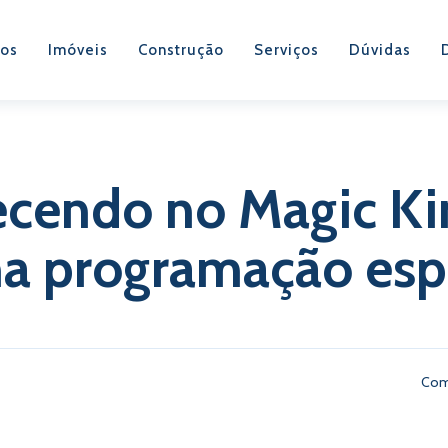
os
Imóveis
Construção
Serviços
Dúvidas
cendo no Magic K
 programação esp
Com