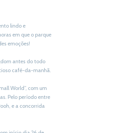
nto lindo e
 horas em que o parque
ndes emoções!
ngdom antes do todo
icioso café-da-manhã.
 Small World”, com um
as. Pelo período entre
Pooh, e a concorrida
om início dia 26 de